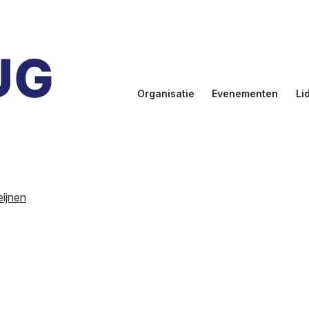
Organisatie
Evenementen
Li
Doelstellingen
Kalender
Aanmel
Bestuur
NLUUG
Ereled
Commissies
Sprekers
Inlogge
leden
eijnen
NLUUG Award