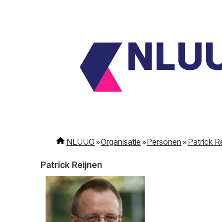
NLUUG
Organisatie
Personen
Patrick R
Patrick Reijnen