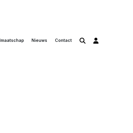
dmaatschap
Nieuws
Contact
den
en
n voor