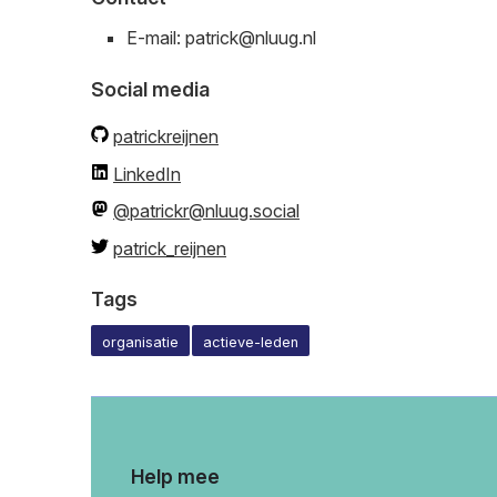
E-mail: patrick@nluug.nl
Social media
patrickreijnen
LinkedIn
@patrickr@nluug.social
patrick_reijnen
Tags
organisatie
actieve-leden
Help mee