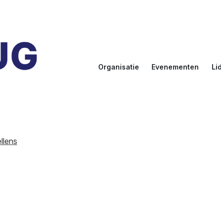
Organisatie
Evenementen
Li
Doelstellingen
Kalender
Aanmel
Bestuur
NLUUG
Ereled
Commissies
Sprekers
Inlogge
leden
llens
NLUUG Award