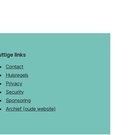
ttige links
Contact
Huisregels
Privacy
Security
Sponsoring
Archief (oude website)