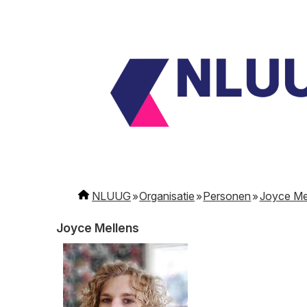
NLUUG
Organisatie
Personen
Joyce Me
Joyce Mellens