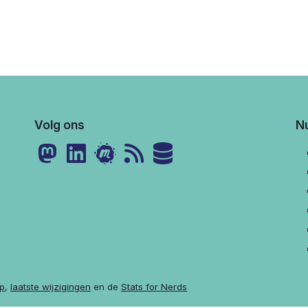
Volg ons
Nu
p
,
laatste wijzigingen
en de
Stats for Nerds