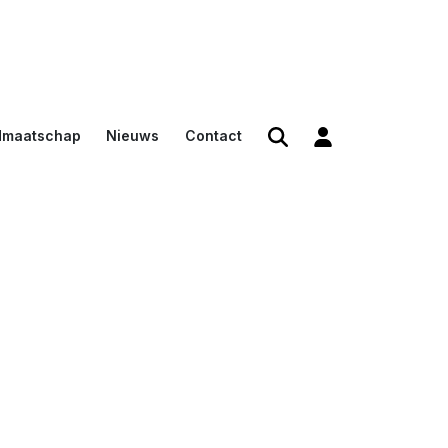
dmaatschap
Nieuws
Contact
den
en
n voor