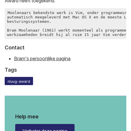
Award heeft toegekend.
Moolenaars bekendste werk is Vim, onder programmeurs 
automatisch meegeleverd met Mac OS X en de meeste Lin
besturingssystemen.

Bram Moolenaar (1961) werkt momenteel als programmeur
Contact
Bram's persoonlijke pagina
Tags
nluug-award
Help mee
Verbeter deze pagina