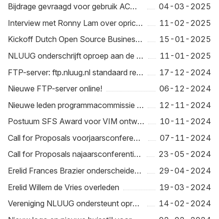
Bijdrage gevraagd voor gebruik ACME binnen overheid
04-03-2025
Interview met Ronny Lam over oprichting DOSBA
11-02-2025
Kickoff Dutch Open Source Business Alliance (DOSBA)
15-01-2025
NLUUG onderschrijft oproep aan de Nederlandse overheid om te stoppen met bigtech sociale media
11-01-2025
FTP-server: ftp.nluug.nl standaard redirect naar HTTPS
17-12-2024
Nieuwe FTP-server online!
06-12-2024
Nieuwe leden programmacommissie gezocht
12-11-2024
Postuum SFS Award voor VIM ontwikkelaar en NLUUG Award winnaar Bram Moolenaar
10-11-2024
Call for Proposals voorjaarsconferentie 2025 geopend
07-11-2024
Call for Proposals najaarsconferentie 2024 geopend
23-05-2024
Erelid Frances Brazier onderscheiden met Ridderorde in de Orde van de Nederlandse Leeuw
29-04-2024
Erelid Willem de Vries overleden
19-03-2024
Vereniging NLUUG ondersteunt oproep aan SIDN om infrastructuur niet bij Amazon onder te brengen
14-02-2024