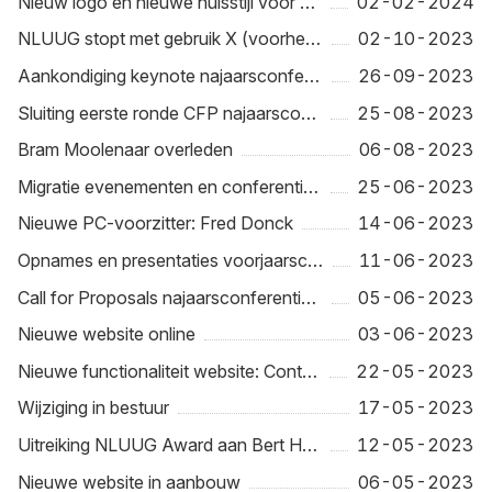
Nieuw logo en nieuwe huisstijl voor NLUUG
02-02-2024
NLUUG stopt met gebruik X (voorheen Twitter)
02-10-2023
Aankondiging keynote najaarsconferentie 2023
26-09-2023
Sluiting eerste ronde CFP najaarsconferentie 2023
25-08-2023
Bram Moolenaar overleden
06-08-2023
Migratie evenementen en conferenties gestart
25-06-2023
Nieuwe PC-voorzitter: Fred Donck
14-06-2023
Opnames en presentaties voorjaarsconferentie 2023 nu beschikbaar
11-06-2023
Call for Proposals najaarsconferentie 2023 geopend
05-06-2023
Nieuwe website online
03-06-2023
Nieuwe functionaliteit website: Content Review
22-05-2023
Wijziging in bestuur
17-05-2023
Uitreiking NLUUG Award aan Bert Hubert
12-05-2023
Nieuwe website in aanbouw
06-05-2023