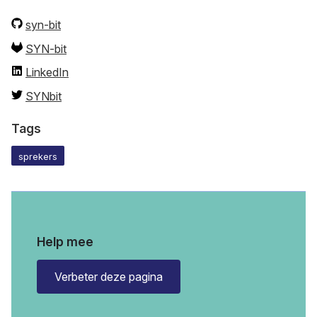
syn-bit
SYN-bit
LinkedIn
SYNbit
Tags
sprekers
Help mee
Verbeter deze pagina