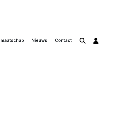
dmaatschap
Nieuws
Contact
den
en
n voor