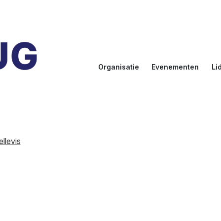
Organisatie
Evenementen
Li
Doelstellingen
Kalender
Aanmel
Bestuur
NLUUG
Ereled
Commissies
Sprekers
Inlogge
leden
llevis
NLUUG Award